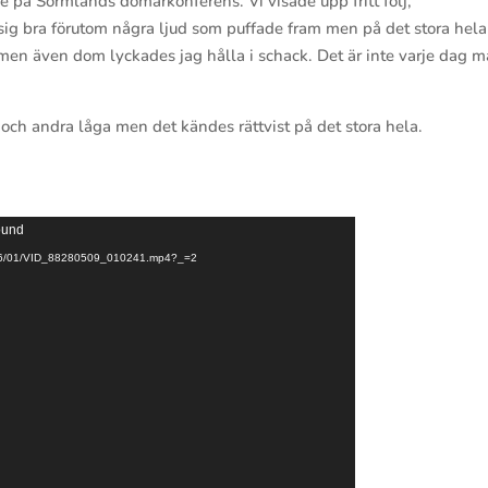
 på Sörmlands domarkonferens. Vi visade upp fritt följ,
 sig bra förutom några ljud som puffade fram men på det stora hela
 men även dom lyckades jag hålla i schack. Det är inte varje dag 
och andra låga men det kändes rättvist på det stora hela.
found
2/2016/01/VID_88280509_010241.mp4?_=2