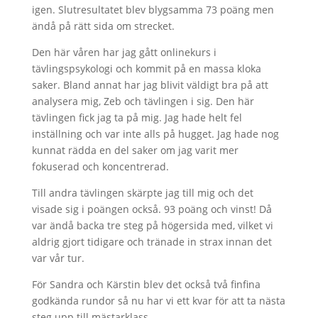
igen. Slutresultatet blev blygsamma 73 poäng men
ändå på rätt sida om strecket.
Den här våren har jag gått onlinekurs i
tävlingspsykologi och kommit på en massa kloka
saker. Bland annat har jag blivit väldigt bra på att
analysera mig, Zeb och tävlingen i sig. Den här
tävlingen fick jag ta på mig. Jag hade helt fel
inställning och var inte alls på hugget. Jag hade nog
kunnat rädda en del saker om jag varit mer
fokuserad och koncentrerad.
Till andra tävlingen skärpte jag till mig och det
visade sig i poängen också. 93 poäng och vinst! Då
var ändå backa tre steg på högersida med, vilket vi
aldrig gjort tidigare och tränade in strax innan det
var vår tur.
För Sandra och Kärstin blev det också två finfina
godkända rundor så nu har vi ett kvar för att ta nästa
steg upp till mästarklass.