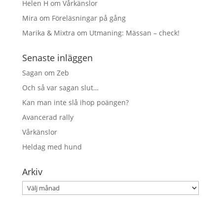
Helen H
om
Vårkänslor
Mira
om
Föreläsningar på gång
Marika & Mixtra
om
Utmaning: Mässan – check!
Senaste inläggen
Sagan om Zeb
Och så var sagan slut…
Kan man inte slå ihop poängen?
Avancerad rally
Vårkänslor
Heldag med hund
Arkiv
Arkiv