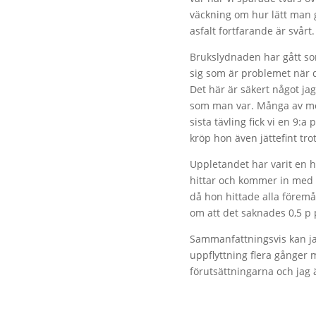
väckning om hur lätt man gö
asfalt fortfarande är svårt
Brukslydnaden har gått so
sig som är problemet när d
Det här är säkert något jag
som man var. Många av mome
sista tävling fick vi en 9:
kröp hon även jättefint tro
Uppletandet har varit en hi
hittar och kommer in med gr
då hon hittade alla föremå
om att det saknades 0,5 p 
Sammanfattningsvis kan jag
uppflyttning flera gånger 
förutsättningarna och jag ä