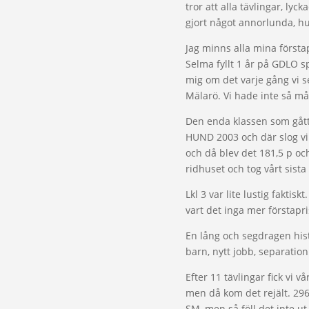
tror att alla tävlingar, ly
gjort något annorlunda, hur
Jag minns alla mina först
Selma fyllt 1 år på GDLO s
mig om det varje gång vi se
Mälarö. Vi hade inte så mån
Den enda klassen som gått 
HUND 2003 och där slog vi 
och då blev det 181,5 p och
ridhuset och tog vårt sista 
Lkl 3 var lite lustig faktis
vart det inga mer förstapri
En lång och segdragen hist
barn, nytt jobb, separatio
Efter 11 tävlingar fick vi 
men då kom det rejält. 296 
SM, men så föll det inte u