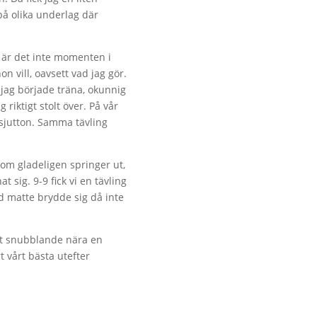
 på olika underlag där
är det inte momenten i
 vill, oavsett vad jag gör.
r jag började träna, okunnig
iktigt stolt över. På vår
 sjutton. Samma tävling
 som gladeligen springer ut,
 sig. 9-9 fick vi en tävling
d matte brydde sig då inte
rit snubblande nära en
t vårt bästa utefter