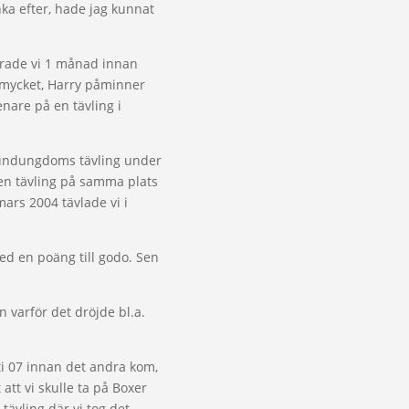
änka efter, hade jag kunnat
erade vi 1 månad innan
t mycket, Harry påminner
enare på en tävling i
å Hundungdoms tävling under
 en tävling på samma plats
mars 2004 tävlade vi i
 med en poäng till godo. Sen
 varför det dröjde bl.a.
sti 07 innan det andra kom,
att vi skulle ta på Boxer
ävling där vi tog det