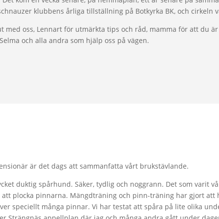
schnauzer klubbens årliga tillställning på Botkyrka BK, och cirkeln 
 ut med oss, Lennart för utmärkta tips och råd, mamma för att du ä
 Selma och alla andra som hjälp oss på vägen.
ensionär är det dags att sammanfatta vårt brukstävlande.
ycket duktig spårhund. Säker, tydlig och noggrann. Det som varit vå
å att plocka pinnarna. Mängdträning och pinn-träning har gjort att h
över speciellt många pinnar. Vi har testat att spåra på lite olika un
ver Strängnäs appellplan där jag och många andra gått under dagen.