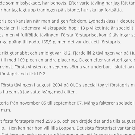
ckade som misslyckade, har behövts. Efter varje tävling har jag fått t
 har jag lagt upp träningen på sistone, hur ska jag fortsätta.
apris och känslan när man äntligen fick dom. Lydnadsklass 1 debut
pecialen i Hedemora. Vi skrapade ihop 113 p vilket inte är speciell
s, men vi fullföljde tävlingen. Första förstapriset kom 6 tävlingar s
ga poäng till godo, 165,5 p, men det var dock ett förstapris.
riktigt snabbt och smidigt var lkl 2. Fjärde lkl 2 tävlingen var p
till med 169 p och en andra placering. Dagen efter var ytterligare
 vinst. Första vinsten och segerns sötma var underbar. I slutet av 
förstapris och fick LP 2.
kt. Första tävlingen i augusti 2004 på ÖLO’s special tog vi förstapris
s i trean så jag satte igång med eliten.
oria från november 05 till september 07. Många faktorer spelade in
n m.m.
vårt fösta förstapris med 259,5 p. och sen dröjde det ända tills augu
p… Hon kan när hon vill lilla Loppan. Det sista förstpriset var tänkt 
t. Det kom en vecka senare, på hemmaplan, ett år senare på samma t