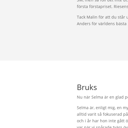
första förstapriset. Riesen
Tack Malin för att du står
Anders för världens bästa
Bruks
Nu när Selma är en glad p
Selma är, enligt mig, en m
alltid varit så fokuserad p
och i år har hon inte gått 
var när vi spårade tvärs ö