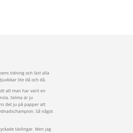
bens tidning och läst alla
 tjuvkikar lite då och då.
tt att man har varit en
änsla. Selma är ju
ns det ju på papper att
i lydnadschampion. Så något
lyckade tävlingar. Men jag