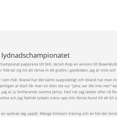
m lydnadschampionatet
championat papprena till SKK, skrivit ihop en annons till Boxerklub
 folk tar sig tid att skriva in ett grattis i gästboken, jag är inne och
här som mål. Ibland har det känts ouppnåeligt och ibland har man tro
äntligen är klart får man en liten söt-sur ”jaha, var det inte mer”-k
g är ju fortfarande samma Jenny. Fast när jag tänker efter så fin
Selma och jag faktiskt lyckats träna upp min första hund till att bl
it en spikrak väg uppåt. Många timmars träning och en hel del miss