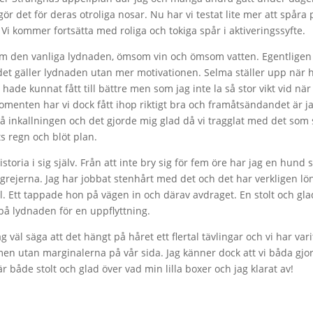
r det för deras otroliga nosar. Nu har vi testat lite mer att spåra
. Vi kommer fortsätta med roliga och tokiga spår i aktiveringssyfte.
m den vanliga lydnaden, ömsom vin och ömsom vatten. Egentligen 
et gäller lydnaden utan mer motivationen. Selma ställer upp när hon
 hade kunnat fått till bättre men som jag inte la så stor vikt vid nä
nten har vi dock fått ihop riktigt bra och framåtsändandet är jag r
a på inkallningen och det gjorde mig glad då vi tragglat med det som
ts regn och blöt plan.
storia i sig själv. Från att inte bry sig för fem öre har jag en hund
ejerna. Jag har jobbat stenhårt med det och det har verkligen lönat
l. Ett tappade hon på vägen in och därav avdraget. En stolt och gla
på lydnaden för en uppflyttning.
 väl säga att det hängt på håret ett flertal tävlingar och vi har va
men utan marginalerna på vår sida. Jag känner dock att vi båda gjor
r både stolt och glad över vad min lilla boxer och jag klarat av!