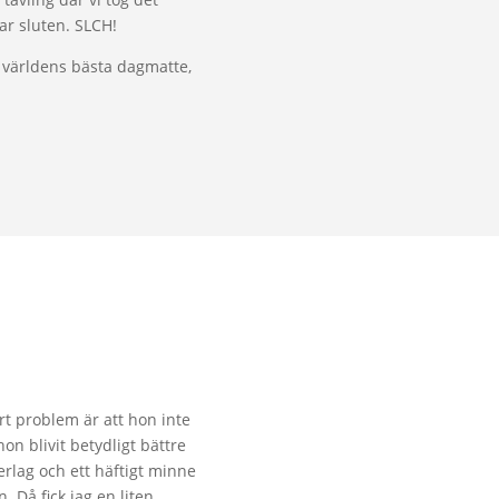
var sluten. SLCH!
r världens bästa dagmatte,
rt problem är att hon inte
on blivit betydligt bättre
derlag och ett häftigt minne
 Då fick jag en liten