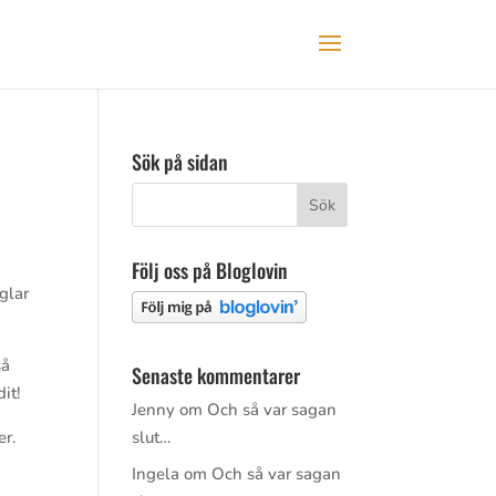
Sök på sidan
Följ oss på Bloglovin
glar
så
Senaste kommentarer
it!
Jenny
om
Och så var sagan
er.
slut…
Ingela
om
Och så var sagan