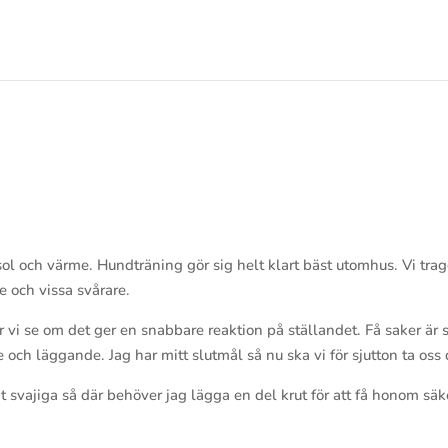
r
sol och värme. Hundträning gör sig helt klart bäst utomhus. Vi trag
e och vissa svårare.
r vi se om det ger en snabbare reaktion på ställandet. Få saker är 
h läggande. Jag har mitt slutmål så nu ska vi för sjutton ta oss d
gt svajiga så där behöver jag lägga en del krut för att få honom säk