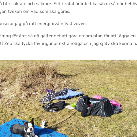
 blir säkrare och säkrare. Sitt i zätat är inte lika säkra så där behö
någon tvekan om vad som ska göras.
okuserar jag på rätt energinivå = tyst vovve.
äning för året så då gäller det att göra en bra plan för att lägga en 
t Zeb ska tycka tävlingar är extra roliga och jag själv ska kunna h