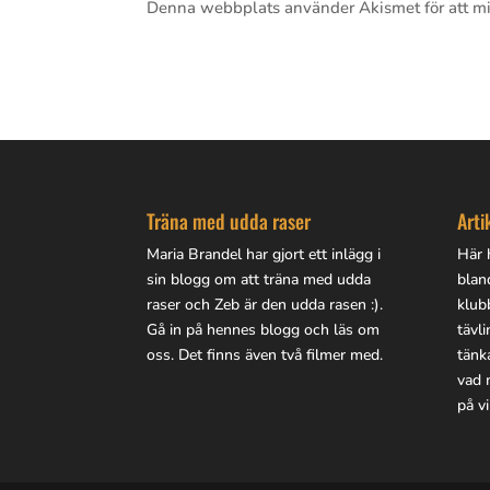
Denna webbplats använder Akismet för att m
Träna med udda raser
Arti
Maria Brandel har gjort
ett inlägg i
Här h
sin blogg
om att träna med udda
blan
raser och Zeb är den udda rasen :).
klub
Gå in på
hennes blogg
och läs om
tävl
oss. Det finns även två filmer med.
tänk
vad 
på vi