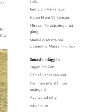
slut…
ver
Jenny
om
Vårkänslor
Helen H
om
Vårkänslor
Mira
om
Föreläsningar på
fin
gång
ålla
Marika & Mixtra
om
Utmaning: Mässan – check!
Senaste inläggen
Sagan om Zeb
Och så var sagan slut…
Kan man inte slå ihop
poängen?
Avancerad rally
Vårkänslor