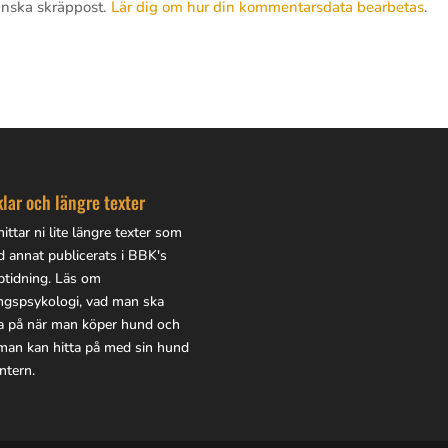
inska skräppost.
Lär dig om hur din kommentarsdata bearbetas
.
klar och längre texter
ittar ni lite
längre texter
som
d annat publicerats i BBK's
btidning. Läs om
ingspsykologi, vad man ska
a på när man köper hund och
man kan hitta på med sin hund
ntern.