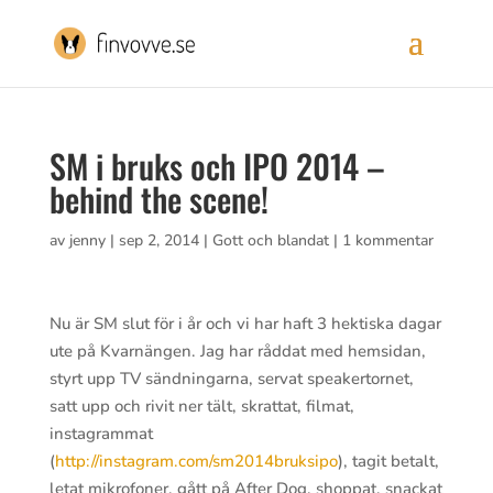
SM i bruks och IPO 2014 –
behind the scene!
av
jenny
|
sep 2, 2014
|
Gott och blandat
|
1 kommentar
Nu är SM slut för i år och vi har haft 3 hektiska dagar
ute på Kvarnängen. Jag har råddat med hemsidan,
styrt upp TV sändningarna, servat speakertornet,
satt upp och rivit ner tält, skrattat, filmat,
instagrammat
(
http://instagram.com/sm2014bruksipo
), tagit betalt,
letat mikrofoner, gått på After Dog, shoppat, snackat