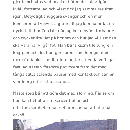
gjorde och vips vad mycket bättre det blev. Igår
kväll fortsatte jag och visst fick jag samma resultat
igen. Betydligt snyggare svängar och en mer
koncentrerad vovve. Jag tror att jag kan ha hittat en
nyckel till hur Zeb blir när jag kör omvänt lockande
och trycker lite lätt på honom och hur jag vill att han
ska vara när vi går fot. Han blir liksom lite tyngre i
kroppen och det han gör känns som han gör med
mer eftertanke. Jag fick inte heller ett enda voff igår
fast jag nästan försökte provocera fram det med
långa stilla stående pauser med kontakt och sen en
vändning eller ett backande.
Nästa steg blir att göra det med störning. Får se om
han kan behålla sim koncentration och
eftertänksamheten när det finns annat att titta på
också.