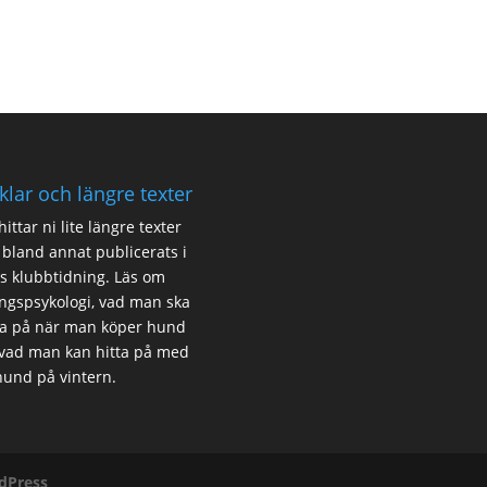
iklar och längre texter
hittar ni lite
längre texter
bland annat publicerats i
s klubbtidning. Läs om
ingspsykologi, vad man ska
a på när man köper hund
vad man kan hitta på med
hund på vintern.
dPress