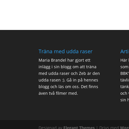
Träna med udda raser
Art
Maria Brandel har gjort
ett
Här 
inlägg i sin blogg
om att träna
som 
med udda raser och Zeb är den
BBK'
udda rasen :). Gå in på
hennes
tävl
blogg
och läs om oss. Det finns
tänk
även två filmer med.
och 
sin 
Designad av
Elegant Themes
| Drivs med
Wor