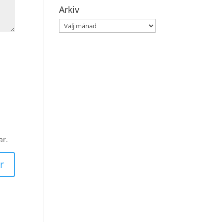
Arkiv
Arkiv
ar.