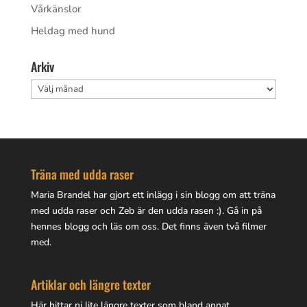
Vårkänslor
Heldag med hund
Arkiv
Arkiv
Träna med udda raser
Maria Brandel har gjort
ett inlägg i sin blogg
om att träna
med udda raser och Zeb är den udda rasen :). Gå in på
hennes blogg
och läs om oss. Det finns även två filmer
med.
Artiklar och längre texter
Här hittar ni lite
längre texter
som bland annat