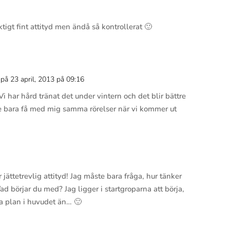
Svar
ktigt fint attityd men ändå så kontrollerat 🙂
på 23 april, 2013 på 09:16
Svar
i har hård tränat det under vintern och det blir bättre
e bara få med mig samma rörelser när vi kommer ut
Svar
jättetrevlig attityd! Jag måste bara fråga, hur tänker
Vad börjar du med? Jag ligger i startgroparna att börja,
ra plan i huvudet än… 🙂