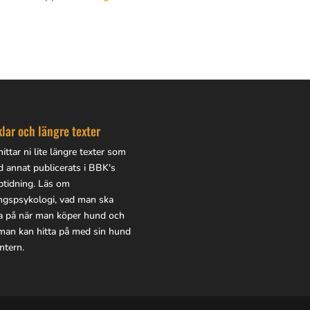
klar och längre texter
ittar ni lite
längre texter
som
d annat publicerats i BBK's
btidning. Läs om
ingspsykologi, vad man ska
a på när man köper hund och
man kan hitta på med sin hund
ntern.