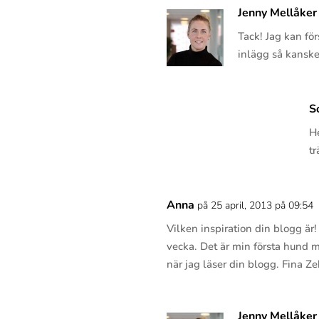
Jenny Mellåker
Tack! Jag kan för
inlägg så kanske
S
H
t
Anna
på 25 april, 2013 på 09:54
Vilken inspiration din blogg är
vecka. Det är min första hund m
när jag läser din blogg. Fina Ze
Jenny Mellåker