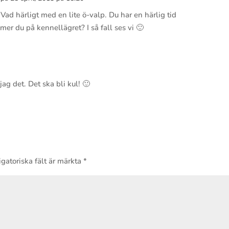
Svar
 Vad härligt med en lite ö-valp. Du har en härlig tid
mer du på kennellägret? I så fall ses vi 🙂
Svar
jag det. Det ska bli kul! 🙂
gatoriska fält är märkta
*