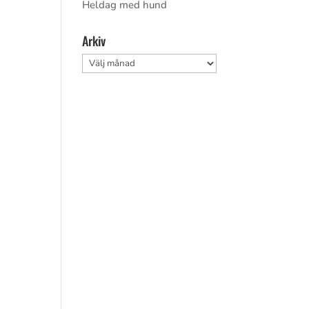
Heldag med hund
a
Arkiv
Arkiv
a
a