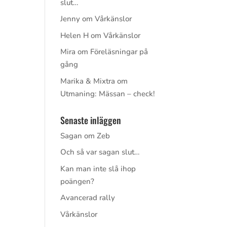
slut…
Jenny
om
Vårkänslor
Helen H
om
Vårkänslor
Mira
om
Föreläsningar på
gång
Marika & Mixtra
om
Utmaning: Mässan – check!
Senaste inläggen
Sagan om Zeb
Och så var sagan slut…
Kan man inte slå ihop
poängen?
Avancerad rally
Vårkänslor