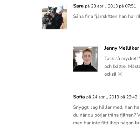
Sara
på 23 april, 2013 på 07:51
Såna fina fjärrskftten han har ri
Jenny Mellåker
Tack så mycket! V
och bättre. Måst
också 🙂
Sofia
på 24 april, 2013 på 23:42
Snyggt! Jag håller med, han har 
du när du börjar träna fjärren? 
men har inte fått ihop någon b