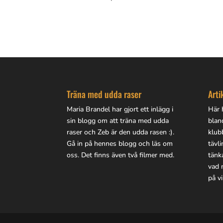
Träna med udda raser
Arti
Maria Brandel har gjort
ett inlägg i
Här h
sin blogg
om att träna med udda
blan
raser och Zeb är den udda rasen :).
klub
Gå in på
hennes blogg
och läs om
tävl
oss. Det finns även två filmer med.
tänk
vad 
på vi