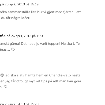
på 25 april, 2013 på 15:19
Svar
söka sammanställa lite hur vi gjort med fjärren i ett
 du får några idéer.
ofia
på 26 april, 2013 på 10:31
Svar
emskt gärna! Det hade ju varit toppen! Nu ska Uffe
ränas…. 🙂
Svar
! 🙂 jag ska själv hämta hem en Chandis-valp nästa
en jag får otroligt mycket tips på allt man kan göra
b! 🙂
på 25 april, 2013 på 15:20