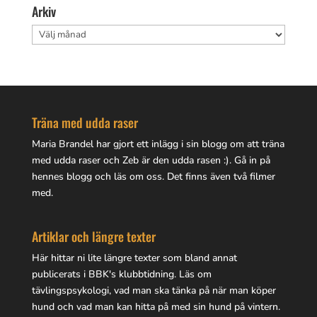
Arkiv
Arkiv
Träna med udda raser
Maria Brandel har gjort
ett inlägg i sin blogg
om att träna
med udda raser och Zeb är den udda rasen :). Gå in på
hennes blogg
och läs om oss. Det finns även två filmer
med.
Artiklar och längre texter
Här hittar ni lite
längre texter
som bland annat
publicerats i BBK's klubbtidning. Läs om
tävlingspsykologi, vad man ska tänka på när man köper
hund och vad man kan hitta på med sin hund på vintern.