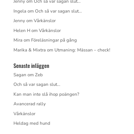
Jenny
om
Och så var sagan slut…
Ingela
om
Och så var sagan slut…
Jenny
om
Vårkänslor
Helen H
om
Vårkänslor
Mira
om
Föreläsningar på gång
Marika & Mixtra
om
Utmaning: Mässan – check!
Senaste inläggen
Sagan om Zeb
Och så var sagan slut…
Kan man inte slå ihop poängen?
Avancerad rally
Vårkänslor
Heldag med hund