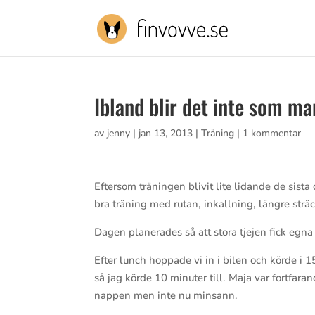
Ibland blir det inte som ma
av
jenny
|
jan 13, 2013
|
Träning
|
1 kommentar
Eftersom träningen blivit lite lidande de sist
bra träning med rutan, inkallning, längre sträc
Dagen planerades så att stora tjejen fick egna a
Efter lunch hoppade vi in i bilen och körde i 1
så jag körde 10 minuter till. Maja var fortfa
nappen men inte nu minsann.