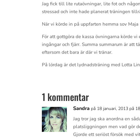
Jag fick till lite rutaövningar, lite fot och n
stressad och inte hade planerat träningen tillrä
När vi körde in på uppfarten hemma sov Maja 
För att gottgöra de kassa övningarna körde v
ingångar och fjärr. Summa summarum är att tä
eftersom det bara är där vi tränar.
På lördag är det lydnadsträning med Lotta Lin
1 kommentar
Sandra
på 18 januari, 2013 på 1
Jag tror jag ska anordna en så
platsliggningen men vad gör d
Gjorde ett seriöst försök med v