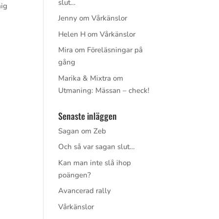
slut…
mig
Jenny
om
Vårkänslor
Helen H
om
Vårkänslor
Mira
om
Föreläsningar på
gång
Marika & Mixtra
om
Utmaning: Mässan – check!
Senaste inläggen
Sagan om Zeb
Och så var sagan slut…
Kan man inte slå ihop
poängen?
a
Avancerad rally
Vårkänslor