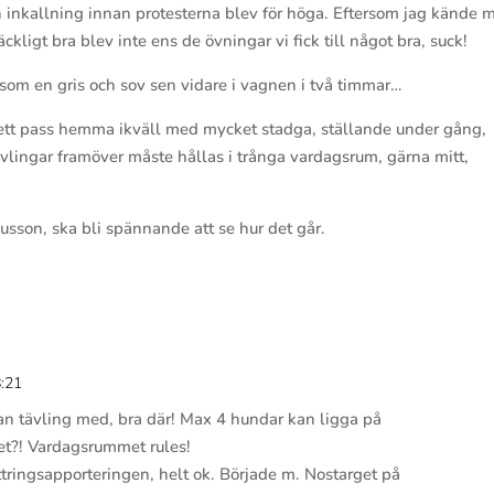
ågon inkallning innan protesterna blev för höga. Eftersom jag kände 
ckligt bra blev inte ens de övningar vi fick till något bra, suck!
som en gris och sov sen vidare i vagnen i två timmar…
i ett pass hemma ikväll med mycket stadga, ställande under gång,
vlingar framöver måste hållas i trånga vardagsrum, gärna mitt,
usson, ska bli spännande att se hur det går.
8:21
Svar
dan tävling med, bra där! Max 4 hundar kan ligga på
et?! Vardagsrummet rules!
ittringsapporteringen, helt ok. Började m. Nostarget på