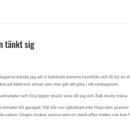
n tänkt sig
a dagarna kände jag att vi behövde komma hemifrån och få till en ri
kor på fotet och annat som inte går att göra i ett vardagsrum.
ktiviteter och lilla tjejen skulle sova då jag och Zeb skulle träna.
5 minuter till garaget. Väl där sov självklart inte Maja som planen 
rande vaken. Ungen brukar somna som en stock efter maten när hon f