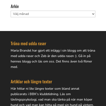
Arkiv
Arkiv
Träna med udda raser
Maria Brandel har gjort
ett inlägg i sin blogg
om att träna
med udda raser och Zeb är den udda rasen :). Gå in på
hennes blogg
och läs om oss. Det finns även två filmer
med.
Artiklar och längre texter
Här hittar ni lite
längre texter
som bland annat
publicerats i BBK's klubbtidning. Läs om
tävlingspsykologi, vad man ska tänka på när man köper
hund och vad man kan hitta på med sin hund på vintern.