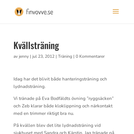
Kvällsträning
av
jenny
|
jul 23, 2012
|
Träning
|
0 Kommentarer
Idag har det blivit både hanteringsträning och
lydnadsträning.
Vi tränade på Eva Bodfäldts övning ”ryggsäcken”
och Zeb klarar både kloklippning och närkontakt
med en trimmer riktigt bra nu.
På kvällen blev det lite lydnadsträning vid
sjukhuset med Sandra och Kärstin. Jag tränade på