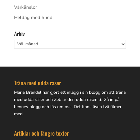
Vårkänslor
Heldag med hund
Arkiv
Arkiv
Träna med udda raser
Maria Brandel har gjort
ett inlägg i sin blogg
om att träna
med udda raser och Zeb är den udda rasen :). Gå in på
hennes blogg
och läs om oss. Det finns även två filmer
med.
Artiklar och längre texter