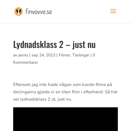
Lydnadsklass 2 – just nu
av
jenny
|
sep 24, 2013
|
Filmer
,
Tävlingar
|
0
Kommentarer
Eftersom jag inte hade någon som kunde filma på
tävlingarna gjorde vi en liten film i efterhand. Så här
ser lydnadsklass 2 ut, just nu.