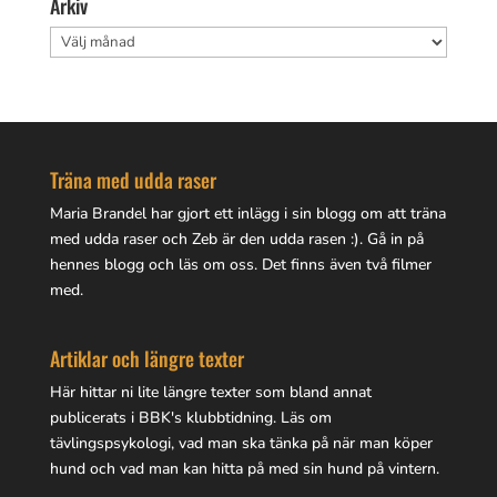
Arkiv
Arkiv
Träna med udda raser
Maria Brandel har gjort
ett inlägg i sin blogg
om att träna
med udda raser och Zeb är den udda rasen :). Gå in på
hennes blogg
och läs om oss. Det finns även två filmer
med.
Artiklar och längre texter
Här hittar ni lite
längre texter
som bland annat
publicerats i BBK's klubbtidning. Läs om
tävlingspsykologi, vad man ska tänka på när man köper
hund och vad man kan hitta på med sin hund på vintern.