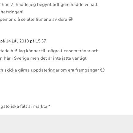
er hun 7! hadde jeg begynt tidligere hadde vi hatt
ghetsringen!
pemorro å se alle filmene av dere 😀
på 14 juli, 2013 på 15:37
Svar
ttade hit! Jag känner till några fler som tränar och
 här i Sverige men det är inte jätte vanligt.
 och skicka gärna uppdateringar om era framgångar 🙂
gatoriska fält är märkta
*