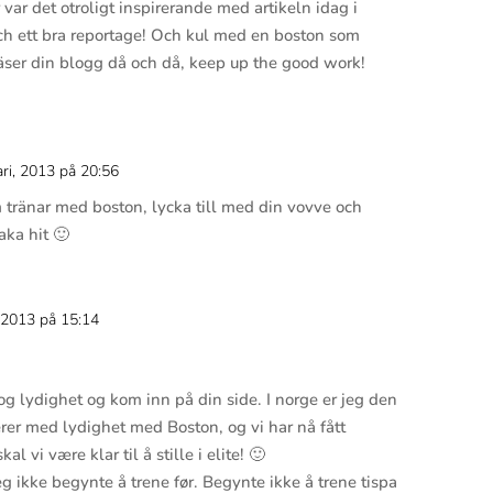
ar det otroligt inspirerande med artikeln idag i
och ett bra reportage! Och kul med en boston som
läser din blogg då och då, keep up the good work!
ari, 2013 på 20:56
Svar
 tränar med boston, lycka till med din vovve och
ka hit 🙂
, 2013 på 15:14
Svar
 og lydighet og kom inn på din side. I norge er jeg den
rer med lydighet med Boston, og vi har nå fått
al vi være klar til å stille i elite! 🙂
g ikke begynte å trene før. Begynte ikke å trene tispa