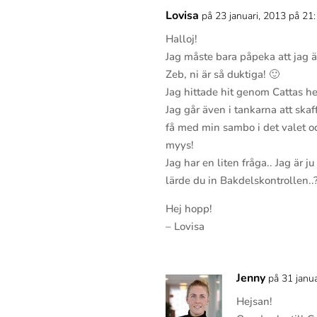
Lovisa
på 23 januari, 2013 på 21
Halloj!
Jag måste bara påpeka att jag 
Zeb, ni är så duktiga! 🙂
Jag hittade hit genom Cattas he
Jag går även i tankarna att ska
få med min sambo i det valet ock
myys!
Jag har en liten fråga.. Jag är 
lärde du in Bakdelskontrollen..
Hej hopp!
– Lovisa
Jenny
på 31 janu
Hejsan!