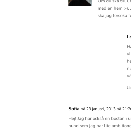
Om du ska till Ca
med en hem :-). 
ska jag försöka f
L
Ha
v
h
nu
vä
Ja
Sofia
på 23 januari, 2013 på 21:2
Hej! Jag har också en boston i
hund som jag har lite ambitione