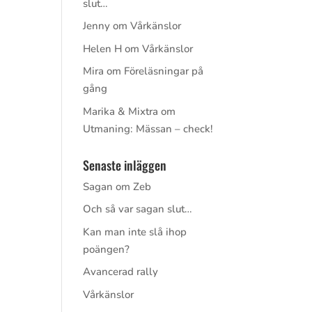
slut…
Jenny
om
Vårkänslor
Helen H
om
Vårkänslor
Mira
om
Föreläsningar på
gång
Marika & Mixtra
om
Utmaning: Mässan – check!
Senaste inläggen
Sagan om Zeb
Och så var sagan slut…
Kan man inte slå ihop
poängen?
Avancerad rally
Vårkänslor