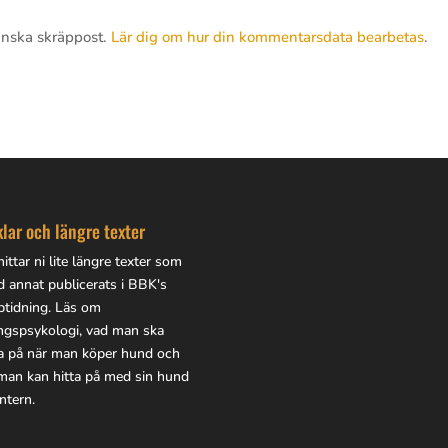
inska skräppost.
Lär dig om hur din kommentarsdata bearbetas
.
klar och längre texter
ittar ni lite
längre texter
som
d annat publicerats i BBK's
btidning. Läs om
ingspsykologi, vad man ska
a på när man köper hund och
man kan hitta på med sin hund
ntern.