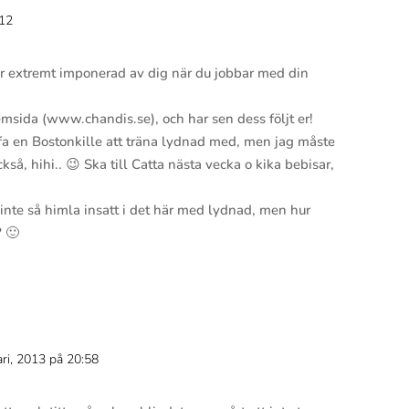
:12
Svar
är extremt imponerad av dig när du jobbar med din
msida (www.chandis.se), och har sen dess följt er!
ffa en Bostonkille att träna lydnad med, men jag måste
så, hihi.. 😉 Ska till Catta nästa vecka o kika bebisar,
ju inte så himla insatt i det här med lydnad, men hur
? 🙂
ari, 2013 på 20:58
Svar