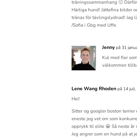
träningssammanhang 🙂 Därför v
Härliga hund! Jättefina bilder 
tränas för tävlingslydnad! Jag 
/Sofia i Gbg med Uffe
Jenny
på 31 janu
Kul med fler som
välkommen tillba
Lene Wang Rhoden
på 14 juli
Hei!
Sitter og googler boston terrier
eneste jeg vet om som konkurre
opprykk til elite 😀 Så neste år sk
Jeg angrer som en hund på at je