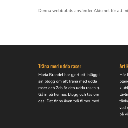
Denna webbplats använder Akismet för att m
Träna med udda raser
Arti
Maria Brandel har gjort
ett inlägg i
Här h
sin blogg
om att träna med udda
blan
raser och Zeb är den udda rasen :).
klub
Gå in på
hennes blogg
och läs om
tävl
oss. Det finns även två filmer med.
tänk
vad 
på vi