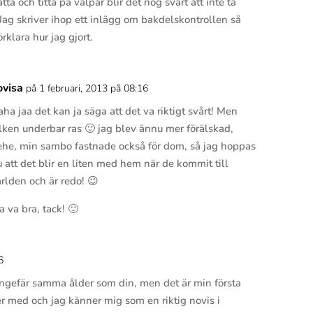
tta och titta på valpar blir det nog svårt att inte ta
Jag skriver ihop ett inlägg om bakdelskontrollen så
örklara hur jag gjort.
ovisa
på 1 februari, 2013 på 08:16
Svar
ha jaa det kan ja säga att det va riktigt svårt! Men
ilken underbar ras 🙂 jag blev ännu mer förälskad,
ehe, min sambo fastnade också för dom, så jag hoppas
 att det blir en liten med hem när de kommit till
rlden och är redo! 😉
a va bra, tack! 🙂
6
Svar
 ungefär samma ålder som din, men det är min första
r med och jag känner mig som en riktig novis i