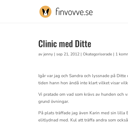
Clinic med Ditte
av
jenny
|
sep 21, 2012
| Okategoriserade |
1 kom
Igår var jag och Sandra och lyssnade på Ditte
tiden hann hon ändå inte klart vilket visar vi
Vi pratade om vad som krävs av hunden och vad
grund övningar.
På plats träffade jag även Karin med sin lill
elitlydnad med. Kul att träffa andra som också