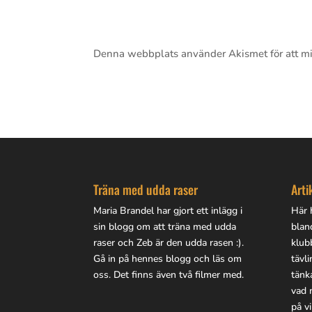
Denna webbplats använder Akismet för att m
Träna med udda raser
Arti
Maria Brandel har gjort
ett inlägg i
Här h
sin blogg
om att träna med udda
blan
raser och Zeb är den udda rasen :).
klub
Gå in på
hennes blogg
och läs om
tävl
oss. Det finns även två filmer med.
tänk
vad 
på vi