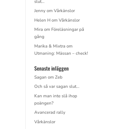
slut…
Jenny
om
Vårkänslor
Helen H
om
Vårkänslor
Mira
om
Föreläsningar på
gång
Marika & Mixtra
om
Utmaning: Mässan – check!
Senaste inläggen
Sagan om Zeb
Och så var sagan slut…
Kan man inte slå ihop
poängen?
Avancerad rally
Vårkänslor