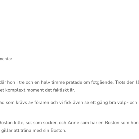
mentar
 där hon i tre och en halv timme pratade om fotgående. Trots den 
lket komplext moment det faktiskt är.
 som krävs av föraren och vi fick även se ett gäng bra valp- och
a Boston kille, söt som socker, och Anne som har en Boston som hon
 gillar att träna med sin Boston.