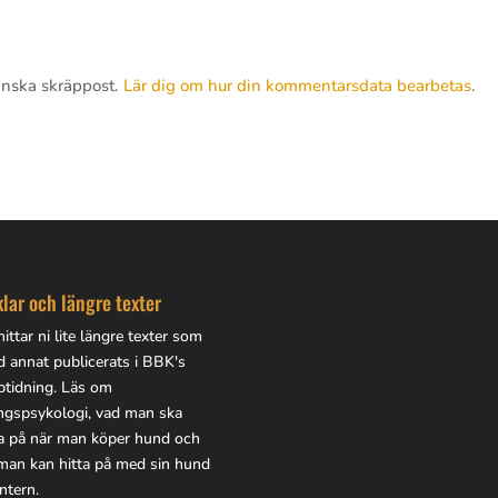
inska skräppost.
Lär dig om hur din kommentarsdata bearbetas
.
klar och längre texter
ittar ni lite
längre texter
som
d annat publicerats i BBK's
btidning. Läs om
ingspsykologi, vad man ska
a på när man köper hund och
man kan hitta på med sin hund
ntern.