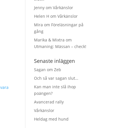
Jenny
om
Vårkänslor
Helen H
om
Vårkänslor
Mira
om
Föreläsningar på
gång
Marika & Mixtra
om
Utmaning: Mässan – check!
Senaste inläggen
Sagan om Zeb
Och så var sagan slut…
Kan man inte slå ihop
Svara
poängen?
Avancerad rally
Vårkänslor
Heldag med hund