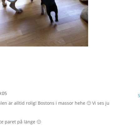
9:05
len är alltid rolig! Bostons i massor hehe 🙂 Vi ses ju
te paret på länge 🙂