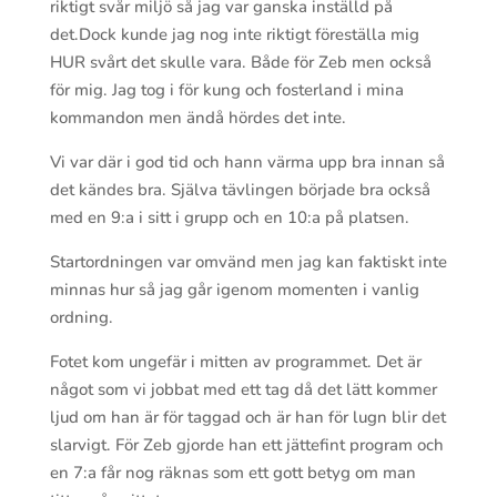
riktigt svår miljö så jag var ganska inställd på
det.Dock kunde jag nog inte riktigt föreställa mig
HUR svårt det skulle vara. Både för Zeb men också
för mig. Jag tog i för kung och fosterland i mina
kommandon men ändå hördes det inte.
Vi var där i god tid och hann värma upp bra innan så
det kändes bra. Själva tävlingen började bra också
med en 9:a i sitt i grupp och en 10:a på platsen.
Startordningen var omvänd men jag kan faktiskt inte
minnas hur så jag går igenom momenten i vanlig
ordning.
Fotet kom ungefär i mitten av programmet. Det är
något som vi jobbat med ett tag då det lätt kommer
ljud om han är för taggad och är han för lugn blir det
slarvigt. För Zeb gjorde han ett jättefint program och
en 7:a får nog räknas som ett gott betyg om man