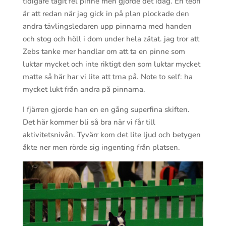
tidigare tagit fel pinne men gjorde det idag. En teori
är att redan när jag gick in på plan plockade den
andra tävlingsledaren upp pinnarna med handen
och stog och höll i dom under hela zätat. jag tror att
Zebs tanke mer handlar om att ta en pinne som
luktar mycket och inte riktigt den som luktar mycket
matte så här har vi lite att trna på. Note to self: ha
mycket lukt från andra på pinnarna.
I fjärren gjorde han en en gång superfina skiften.
Det här kommer bli så bra när vi får till
aktivitetsnivån. Tyvärr kom det lite ljud och betygen
åkte ner men rörde sig ingenting från platsen.